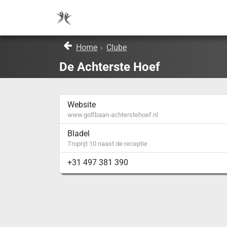
Home
›
Clube
De Achterste Hoef
Website
www.golfbaan-achterstehoef.nl
Bladel
Troprijt 10 naast de receptie
+31 497 381 390