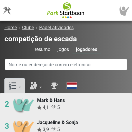
Home
›
Clube
›
Padel atividades
competição de escada
resumo
jogos
jogadores
Mark & Hans
2
4,1
💚
5
Jacqueline & Sonja
3
3,9
💚
5