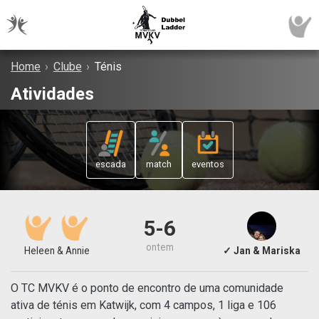
Home
›
Clube
›
Ténis
Atividades
escada
match
eventos
5-6
ontem
Heleen & Annie
✓ Jan & Mariska
O TC MVKV é o ponto de encontro de uma comunidade
ativa de ténis em Katwijk, com 4 campos, 1 liga e 106