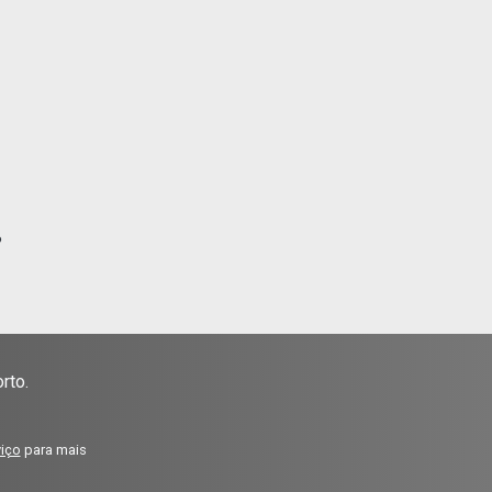
?
rto.
viço
para mais