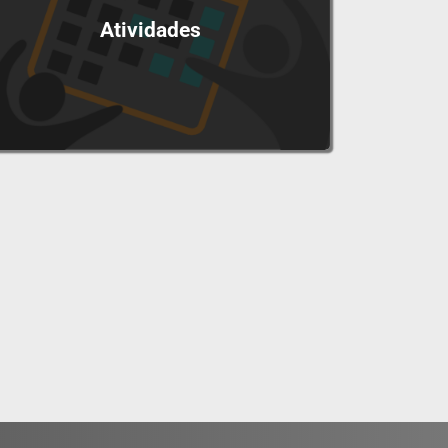
Atividades