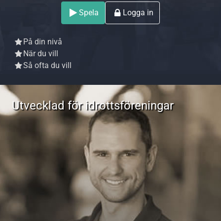
Spela
Logga in
På din nivå
När du vill
Så ofta du vill
Utvecklad för idrottsföreningar