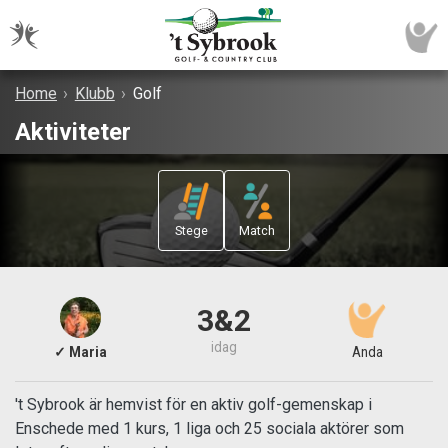
Home
›
Klubb
›
Golf
Aktiviteter
Stege
Match
3&2
idag
✓ Maria
Anda
't Sybrook är hemvist för en aktiv golf-gemenskap i
Enschede med 1 kurs, 1 liga och 25 sociala aktörer som