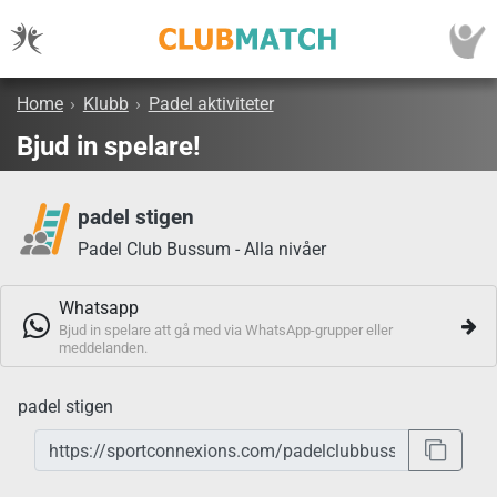
Home
›
Klubb
›
Padel aktiviteter
Bjud in spelare!
padel stigen
Padel Club Bussum - Alla nivåer
Whatsapp
Bjud in spelare att gå med via WhatsApp-grupper eller
meddelanden.
padel stigen