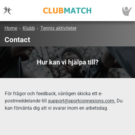
Home
›
Klubb
›
Tennis aktiviteter
Contact
Hur kan vi hjälpa till?
För frågor och feedback, vänligen skicka ett e-
postmeddelande till
support@sportconnexions.com.
Du
kan förvänta dig att vi svarar inom en arbetsdag.