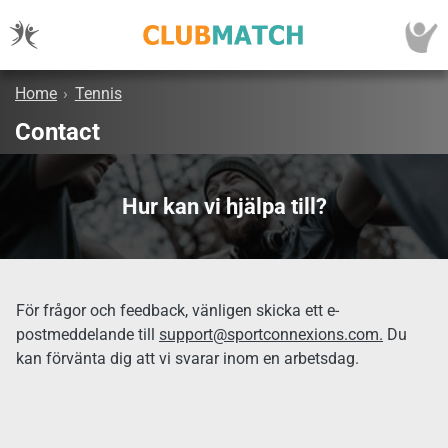
Home
›
Tennis
Contact
Hur kan vi hjälpa till?
För frågor och feedback, vänligen skicka ett e-
postmeddelande till
support@sportconnexions.com.
Du
kan förvänta dig att vi svarar inom en arbetsdag.