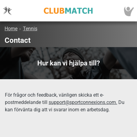
Home
›
Tennis
Contact
Hur kan vi hjälpa till?
För frågor och feedback, vänligen skicka ett e-
postmeddelande till
support@sportconnexions.com.
Du
kan förvänta dig att vi svarar inom en arbetsdag.