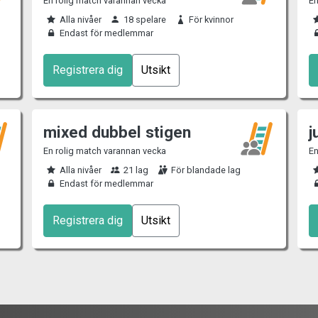
En rolig match varannan vecka
En
Alla nivåer
18 spelare
För kvinnor
Endast för medlemmar
Registrera dig
Utsikt
mixed dubbel stigen
j
En rolig match varannan vecka
En
Alla nivåer
21 lag
För blandade lag
Endast för medlemmar
Registrera dig
Utsikt