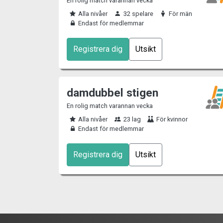
En rolig match varannan vecka
Alla nivåer
32 spelare
För män
Endast för medlemmar
Registrera dig
Utsikt
damdubbel stigen
En rolig match varannan vecka
Alla nivåer
23 lag
För kvinnor
Endast för medlemmar
Registrera dig
Utsikt