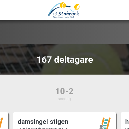
167 deltagare
10-2
söndag
damsingel stigen
h