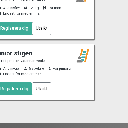
 rolig match varannan vecka
Alla nivåer
12 lag
För män
Endast för medlemmar
Registrera dig
Utsikt
unior stigen
 rolig match varannan vecka
Alla nivåer
5 spelare
För juniorer
Endast för medlemmar
Registrera dig
Utsikt