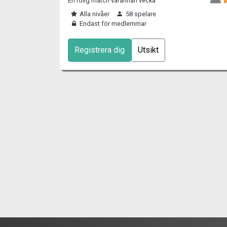
En rolig match varannan vecka
Alla nivåer
58 spelare
Endast för medlemmar
Registrera dig
Utsikt