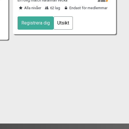
En rolig match varannan vecka
Alla nivåer
62 lag
Endast för medlemmar
Registrera dig
Utsikt