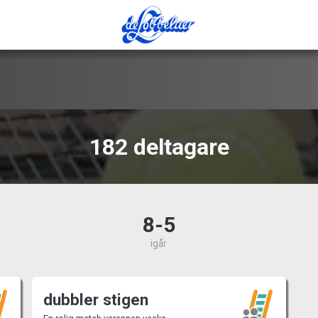
182 deltagare
8-5
igår
dubbler stigen