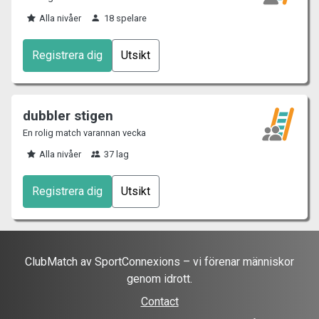
Alla nivåer
18 spelare
Registrera dig
Utsikt
dubbler stigen
En rolig match varannan vecka
Alla nivåer
37 lag
Registrera dig
Utsikt
ClubMatch av SportConnexions – vi förenar människor
genom idrott.
Contact