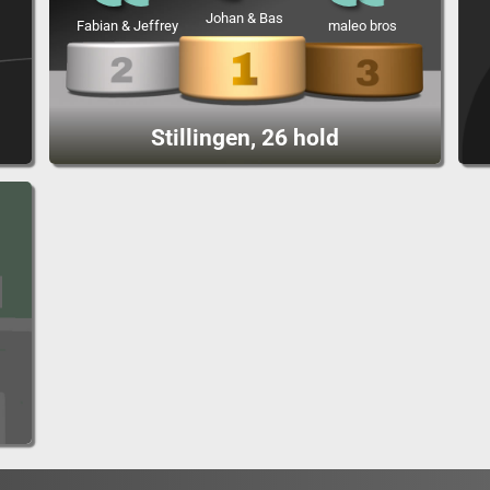
Johan & Bas
Fabian & Jeffrey
maleo bros
Stillingen, 26 hold