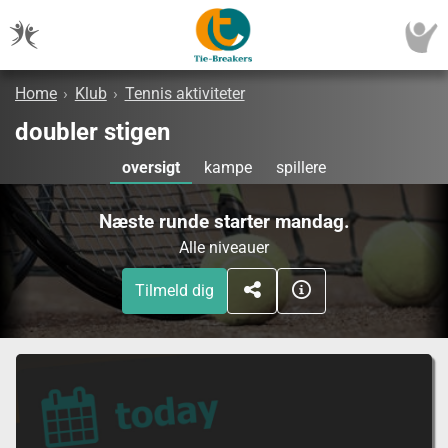
Home
›
Klub
›
Tennis aktiviteter
doubler stigen
oversigt
kampe
spillere
Næste runde starter mandag.
Alle niveauer
Tilmeld dig