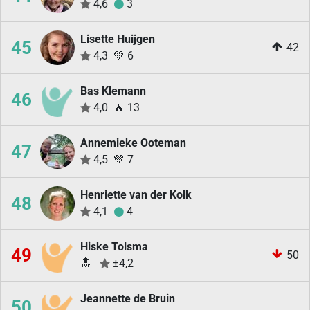
4,6
3
Lisette Huijgen
45
42
4,3
💚
6
Bas Klemann
46
4,0
🔥
13
Annemieke Ooteman
47
4,5
💚
7
Henriette van der Kolk
48
4,1
4
Hiske Tolsma
49
50
🔝
±4,2
Jeannette de Bruin
50