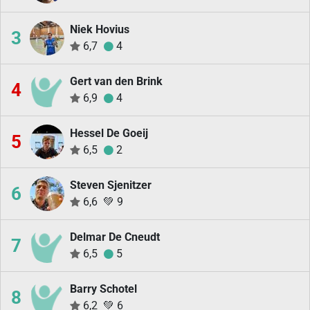
Niek Hovius
3
6,7
4
Gert van den Brink
4
6,9
4
Hessel De Goeij
5
6,5
2
Steven Sjenitzer
6
6,6
💚
9
Delmar De Cneudt
7
6,5
5
Barry Schotel
8
6,2
💚
6