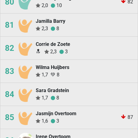
80
82
2,0
10
Jamilla Barry
81
2,3
8
Corrie de Zoete
82
🔝
2,3
3
Wilma Huijbers
83
1,7
💚
8
Sara Gradstein
84
1,7
8
Jasmijn Overtoom
85
87
1,6
3
Irene Overtoom