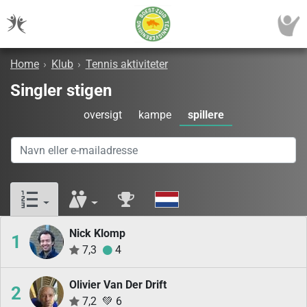
Home
›
Klub
›
Tennis aktiviteter
Singler stigen
oversigt
kampe
spillere
Nick Klomp
1
7,3
4
Olivier Van Der Drift
2
7,2
💚
6