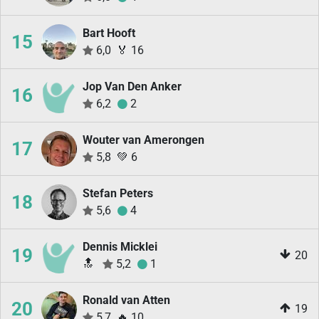
Bart Hooft
15
6,0
🏅
16
Jop Van Den Anker
16
6,2
2
Wouter van Amerongen
17
5,8
💚
6
Stefan Peters
18
5,6
4
Dennis Micklei
19
20
🔝
5,2
1
Ronald van Atten
20
19
5,7
🔥
10