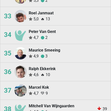
5,3
2
Roel Janmaat
33
5,0
🔥
13
Peter Van Gent
34
4,7
2
Maurice Smeeing
35
4,9
3
Ralph Ekkerink
36
4,6
🔥
10
Marcel Kok
37
4,7
💚
9
Mitchell Van Wijngaarden
38
39