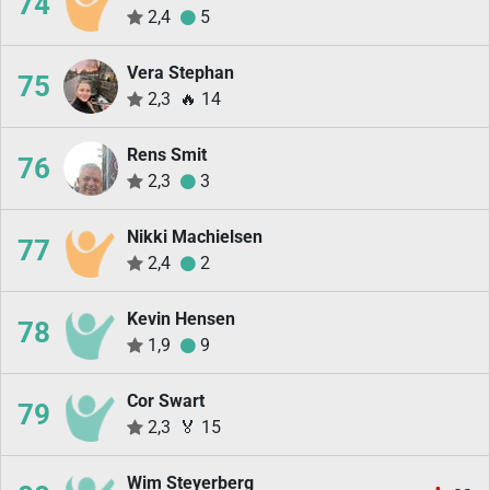
74
2,4
5
Vera Stephan
75
2,3
🔥
14
Rens Smit
76
2,3
3
Nikki Machielsen
77
2,4
2
Kevin Hensen
78
1,9
9
Cor Swart
79
2,3
🏅
15
Wim Steyerberg