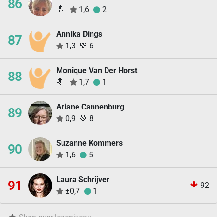
86
🔝
1,6
2
Annika Dings
87
1,3
💚
6
Monique Van Der Horst
88
🔝
1,7
1
Ariane Cannenburg
89
0,9
💚
8
Suzanne Kommers
90
1,6
5
Laura Schrijver
91
92
±0,7
1