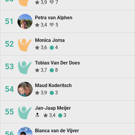
3,9
💚
7
Petra van Alphen
51
3,4
💚
5
Monica Jorna
52
3,6
4
Tobias Van Der Does
53
3,7
8
Maud Koderitsch
54
3,9
3
Jan-Jaap Meijer
55
🔝
3,4
3
Bianca van de Vijver
56