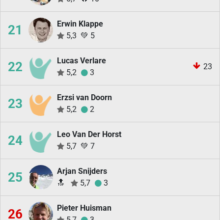
Erwin Klappe
21
5,3
💚
5
Lucas Verlare
22
23
5,2
3
Erzsi van Doorn
23
5,2
2
Leo Van Der Horst
24
5,7
💚
7
Arjan Snijders
25
🔝
5,7
3
Pieter Huisman
26
5,7
3