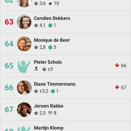
62
3,6
🔥
10
Carolien Dekkers
63
4,1
1
Monique de Beer
64
2,8
3
Pieter Schols
65
66
🔝
±3
Diane Timmermans
66
67
±3,2
1
Jeroen Rabbe
67
2,5
💚
8
Martijn Klomp