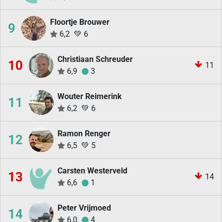
Floortje Brouwer
9
6,2
💚
6
Christiaan Schreuder
10
11
6,9
3
Wouter Reimerink
11
6,2
💚
6
Ramon Renger
12
6,5
💚
5
Carsten Westerveld
13
14
6,6
1
Peter Vrijmoed
14
6,0
4