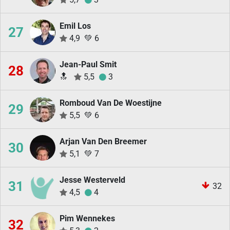
Emil Los
27
4,9
💚
6
Jean-Paul Smit
28
🔝
5,5
3
Romboud Van De Woestijne
29
5,5
💚
6
Arjan Van Den Breemer
30
5,1
💚
7
Jesse Westerveld
31
32
4,5
4
Pim Wennekes
32