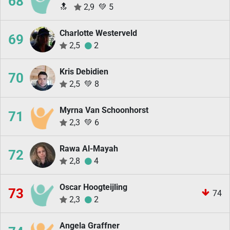
68
🔝
2,9
💚
5
Charlotte Westerveld
69
2,5
2
Kris Debidien
70
2,5
💚
8
Myrna Van Schoonhorst
71
2,3
💚
6
Rawa Al-Mayah
72
2,8
4
Oscar Hoogteijling
73
74
2,3
2
Angela Graffner