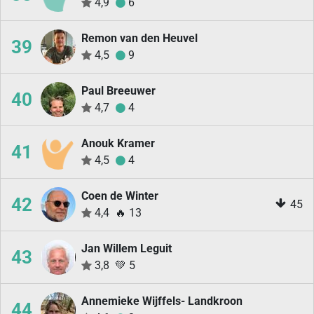
4,9
6
Remon van den Heuvel
39
4,5
9
Paul Breeuwer
40
4,7
4
Anouk Kramer
41
4,5
4
Coen de Winter
42
45
4,4
🔥
13
Jan Willem Leguit
43
3,8
💚
5
Annemieke Wijffels- Landkroon
44