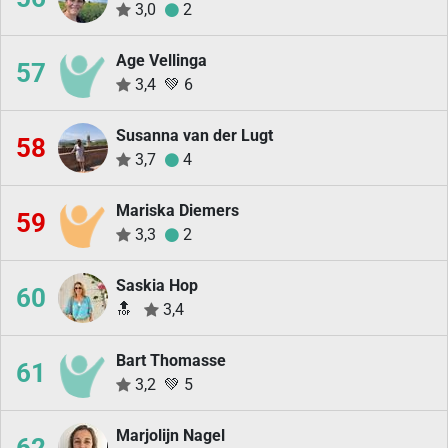
3,0
2
Age Vellinga
57
3,4
💚
6
Susanna van der Lugt
58
3,7
4
Mariska Diemers
59
3,3
2
Saskia Hop
60
🔝
3,4
Bart Thomasse
61
3,2
💚
5
Marjolijn Nagel