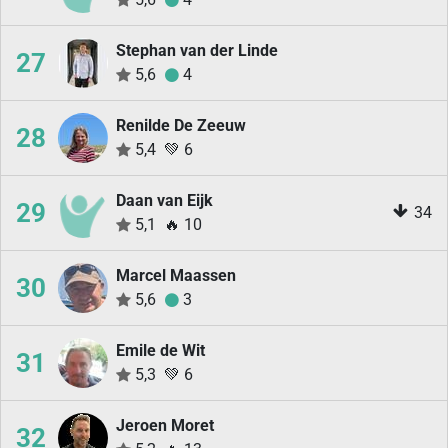
Stephan van der Linde
27
5,6
4
Renilde De Zeeuw
28
5,4
💚
6
Daan van Eijk
29
34
5,1
🔥
10
Marcel Maassen
30
5,6
3
Emile de Wit
31
5,3
💚
6
Jeroen Moret
32