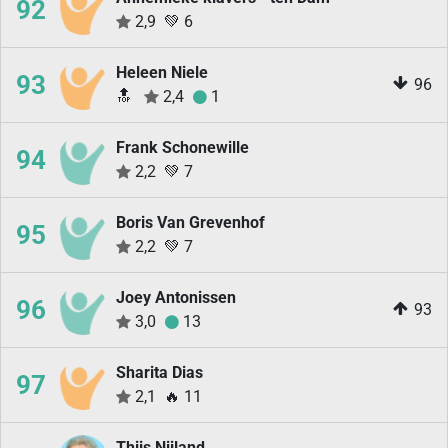
92
2,9
💚
6
Heleen Niele
93
96
🔝
2,4
1
Frank Schonewille
94
2,2
💚
7
Boris Van Grevenhof
95
2,2
💚
7
Joey Antonissen
96
93
3,0
13
Sharita Dias
97
2,1
🔥
11
Thijs Nijland