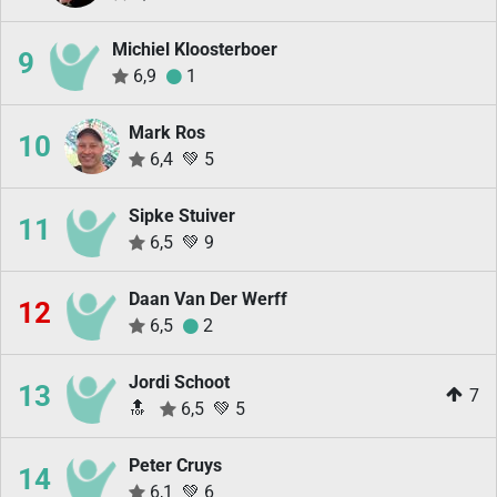
Michiel Kloosterboer
9
6,9
1
Mark Ros
10
6,4
💚
5
Sipke Stuiver
11
6,5
💚
9
Daan Van Der Werff
12
6,5
2
Jordi Schoot
13
7
🔝
6,5
💚
5
Peter Cruys
14
6,1
💚
6