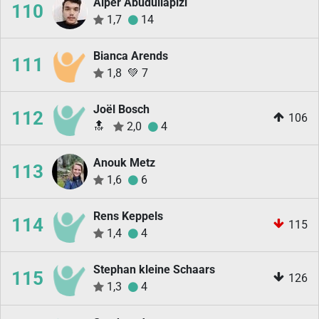
Alper Abuduliapizi
110
1,7
14
Bianca Arends
111
1,8
💚
7
Joël Bosch
112
106
🔝
2,0
4
Anouk Metz
113
1,6
6
Rens Keppels
114
115
1,4
4
Stephan kleine Schaars
115
126
1,3
4