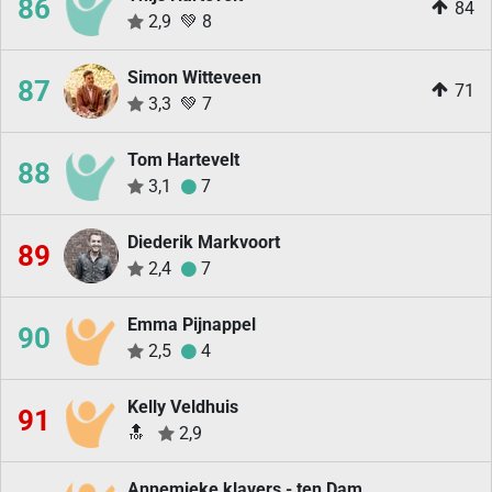
86
84
2,9
💚
8
Simon Witteveen
87
71
3,3
💚
7
Tom Hartevelt
88
3,1
7
Diederik Markvoort
89
2,4
7
Emma Pijnappel
90
2,5
4
Kelly Veldhuis
91
🔝
2,9
Annemieke klavers - ten Dam