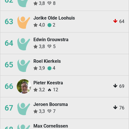
62
3,8
💚
8
Jorike Olde Loohuis
63
64
4,0
2
Edwin Grouwstra
64
3,8
💚
5
Roel Kierkels
65
3,9
4
Pieter Keestra
66
69
3,2
🔥
12
Jeroen Boorsma
67
76
3,3
💚
7
Max Cornelissen