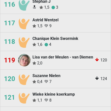
Stephan J
116
🔝
1,5
3
Astrid Wentzel
117
1,5
💚
9
Chanique Klein Swormink
118
1,6
4
Lisa van der Meulen - van Diemen
119
120
2,0
Suzanne Nielen
120
124
0,4
💚
7
Wieke kleine koerkamp
121
1,1
💚
8