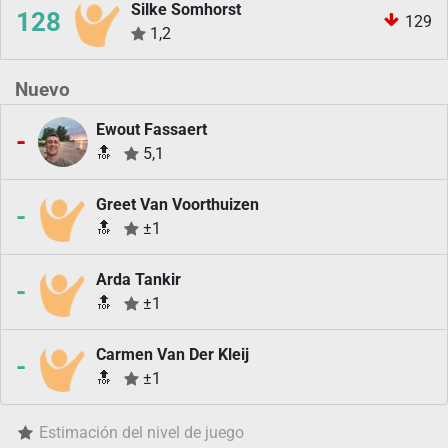
Silke Somhorst
128
129
1,2
Nuevo
Ewout Fassaert
-
🔝
5,1
Greet Van Voorthuizen
-
🔝
±1
Arda Tankir
-
🔝
±1
Carmen Van Der Kleij
-
🔝
±1
Estimación del nivel de juego