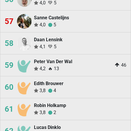
4,0
💚
5
Sanne Castelijns
57
4,0
5
Daan Lensink
58
4,1
💚
5
Peter Van Der Wal
59
46
4,2
🔥
13
Edith Brouwer
60
3,8
4
Robin Holkamp
61
3,8
2
Lucas Dinklo