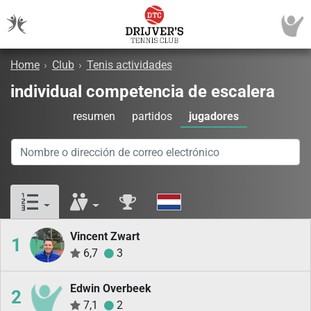
Home
›
Club
›
Tenis actividades
individual competencia de escalera
resumen
partidos
jugadores
Vincent Zwart
1
6,7
3
Edwin Overbeek
2
7,1
2