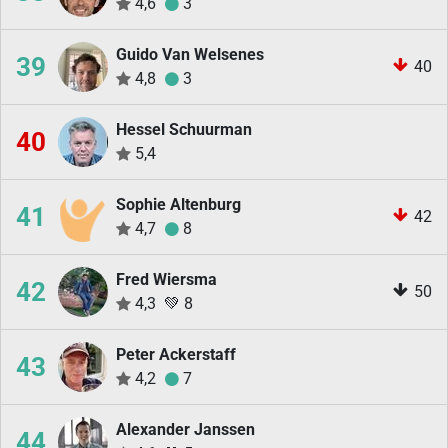
4,6
3
Guido Van Welsenes
39
40
4,8
3
Hessel Schuurman
40
5,4
Sophie Altenburg
41
42
4,7
8
Fred Wiersma
42
50
4,3
💚
8
Peter Ackerstaff
43
4,2
7
Alexander Janssen
44