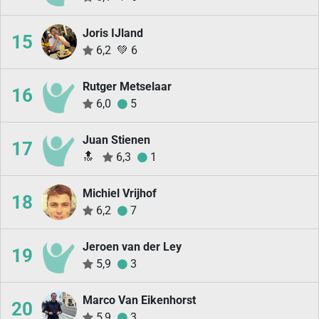
Joris IJland
15
6,2
💚
6
Rutger Metselaar
16
6,0
5
Juan Stienen
17
🔝
6,3
1
Michiel Vrijhof
18
6,2
7
Jeroen van der Ley
19
5,9
3
Marco Van Eikenhorst
20
5,9
3