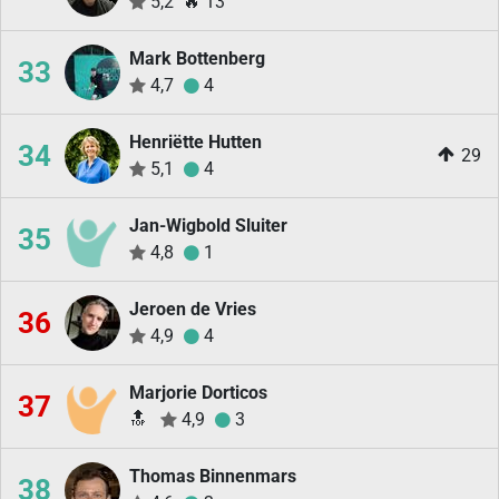
5,2
🔥
13
Mark Bottenberg
33
4,7
4
Henriëtte Hutten
34
29
5,1
4
Jan-Wigbold Sluiter
35
4,8
1
Jeroen de Vries
36
4,9
4
Marjorie Dorticos
37
🔝
4,9
3
Thomas Binnenmars
38