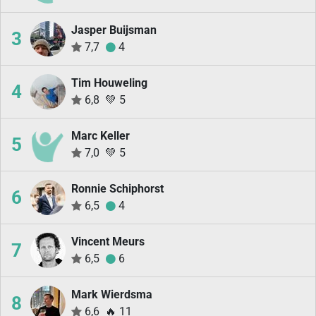
Jasper Buijsman
3
7,7
4
Tim Houweling
4
6,8
💚
5
Marc Keller
5
7,0
💚
5
Ronnie Schiphorst
6
6,5
4
Vincent Meurs
7
6,5
6
Mark Wierdsma
8
6,6
🔥
11