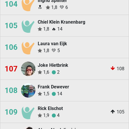
Ingrid Splinter
104
🔝
1,8
💚
6
Chiel Klein Kranenbarg
105
1,8
🔥
14
Laura van Eijk
106
1,8
💚
5
Joke Hietbrink
107
108
1,6
2
Frank Dewever
108
1,5
14
Rick Elschot
109
105
1,9
4