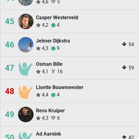
4,6
💚
5
Casper Westerveld
45
4,2
4
Jelmer Dijkstra
46
54
4,3
9
Osman Bille
47
59
4,1
🏅
16
Lisette Bouwmeester
48
4,4
4
Rens Kruiper
49
4,3
💚
6
Ad Aarnink
50
42