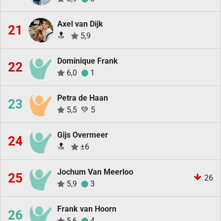
Axel van Dijk
21
🔝
5,9
Dominique Frank
22
6,0
1
Petra de Haan
23
5,5
💚
5
Gijs Overmeer
24
🔝
±6
Jochum Van Meerloo
25
26
5,9
3
Frank van Hoorn
26
5,6
4