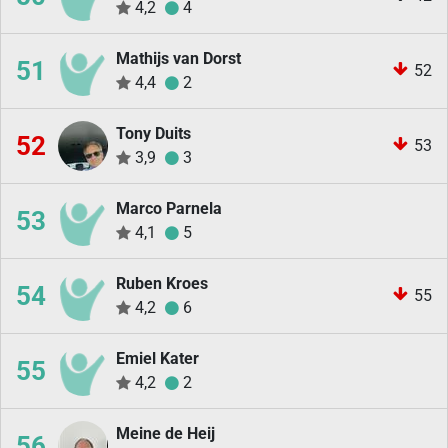
4,2
4
Mathijs van Dorst
51
52
4,4
2
Tony Duits
52
53
3,9
3
Marco Parnela
53
4,1
5
Ruben Kroes
54
55
4,2
6
Emiel Kater
55
4,2
2
Meine de Heij
56