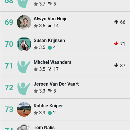
68
3,7
💚
5
Alwyn Van Noije
69
66
3,6
🔥
14
Susan Krijnsen
70
71
3,5
4
Mitchel Waanders
71
87
3,5
🏅
17
Jeroen Van Der Vaart
72
3,3
💚
8
Robbie Kuiper
73
3,3
2
Tom Nalis