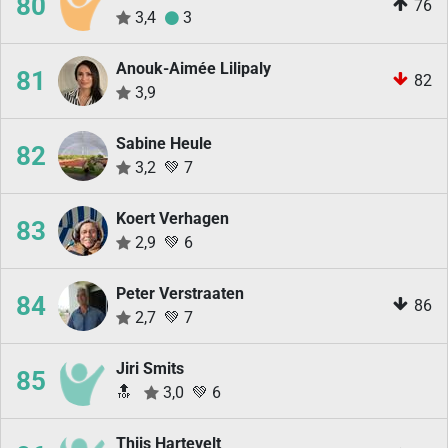
80
76
3,4
3
Anouk-Aimée Lilipaly
81
82
3,9
Sabine Heule
82
3,2
💚
7
Koert Verhagen
83
2,9
💚
6
Peter Verstraaten
84
86
2,7
💚
7
Jiri Smits
85
🔝
3,0
💚
6
Thijs Hartevelt