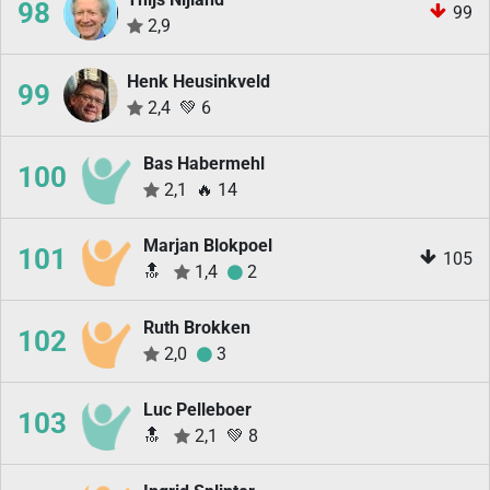
98
99
2,9
Henk Heusinkveld
99
2,4
💚
6
Bas Habermehl
100
2,1
🔥
14
Marjan Blokpoel
101
105
🔝
1,4
2
Ruth Brokken
102
2,0
3
Luc Pelleboer
103
🔝
2,1
💚
8