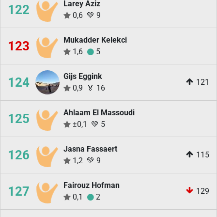
Larey Aziz
122
0,6
💚
9
Mukadder Kelekci
123
1,6
5
Gijs Eggink
124
121
0,9
🏅
16
Ahlaam El Massoudi
125
±0,1
💚
5
Jasna Fassaert
126
115
1,2
💚
9
Fairouz Hofman
127
129
0,1
2