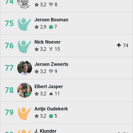
74
3,2
💚
8
Jeroen Bosman
75
2,9
7
Nick Noever
76
74
3,2
🏅
15
Jeroen Zweerts
77
3,2
💚
9
Elbert Jasper
78
3,2
🔥
11
Antje Oudekerk
79
3,2
5
J. Klunder