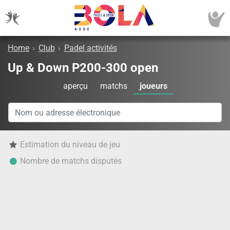
Home
›
Club
›
Padel activités
Up & Down P200-300 open
aperçu
matchs
joueurs
Estimation du niveau de jeu
Nombre de matchs disputés