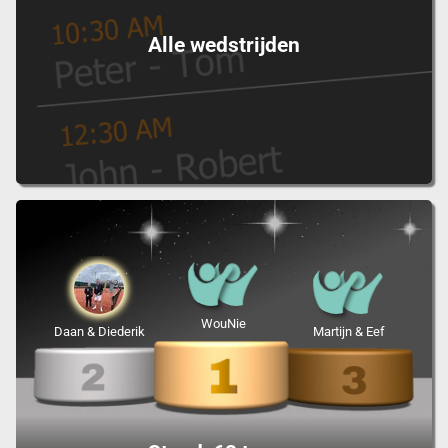
Alle wedstrijden
WouNie
Daan & Diederik
Martijn & Eef