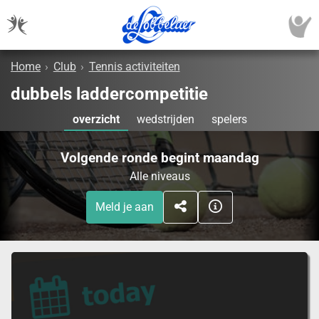
Home
›
Club
›
Tennis activiteiten
dubbels laddercompetitie
overzicht
wedstrijden
spelers
Volgende ronde begint maandag
Alle niveaus
Meld je aan