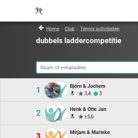
Home
›
Club
›
Tennis activiteiten
dubbels laddercompetitie
Björn & Jochem
1
🔝
3,4
3
Henk & Otte Jan
2
🔝
±5,6
Mirjam & Marieke
3