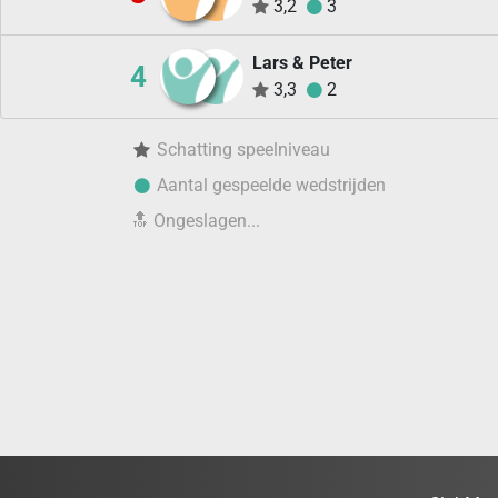
3,2
3
Lars & Peter
4
3,3
2
Schatting speelniveau
Aantal gespeelde wedstrijden
🔝
Ongeslagen...