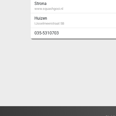
Strona
www.squashgooi.nl
Huizen
IJsselmeerstraat 5B
035-5310703