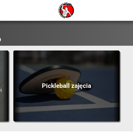
b
Pickleball zajęcia
i