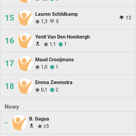
Lauren Schildkamp
15
13
1,3
💚
5
Yentl Van Den Hombergh
16
🔝
1,1
1
Maud Crooijmans
17
1,0
1
Emma Zwemstra
18
0,1
2
Nowy
B. Gagua
-
🔝
±5