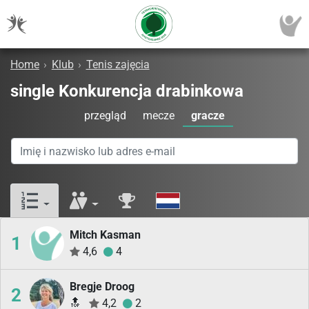
Home
›
Klub
›
Tenis zajęcia
single Konkurencja drabinkowa
przegląd
mecze
gracze
Mitch Kasman
1
4,6
4
Bregje Droog
2
🔝
4,2
2