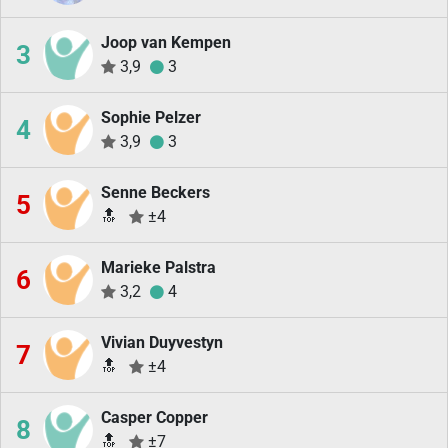
Joop van Kempen
3
3,9
3
Sophie Pelzer
4
3,9
3
Senne Beckers
5
🔝
±4
Marieke Palstra
6
3,2
4
Vivian Duyvestyn
7
🔝
±4
Casper Copper
8
🔝
±7