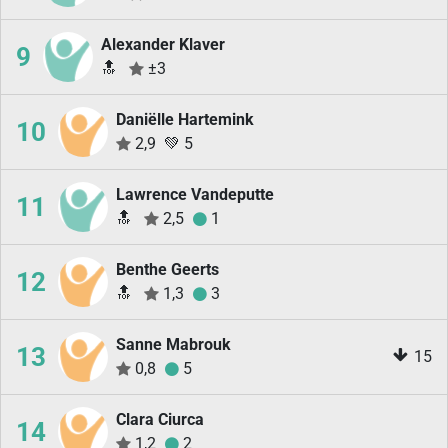
Alexander Klaver
9
🔝
±3
Daniëlle Hartemink
10
2,9
💚
5
Lawrence Vandeputte
11
🔝
2,5
1
Benthe Geerts
12
🔝
1,3
3
Sanne Mabrouk
13
15
0,8
5
Clara Ciurca
14
1,2
2