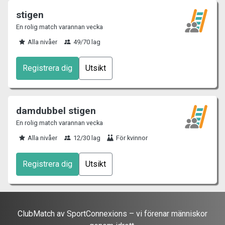
stigen
En rolig match varannan vecka
Alla nivåer
49/70 lag
Registrera dig
Utsikt
damdubbel stigen
En rolig match varannan vecka
Alla nivåer
12/30 lag
För kvinnor
Registrera dig
Utsikt
ClubMatch av SportConnexions – vi förenar människor