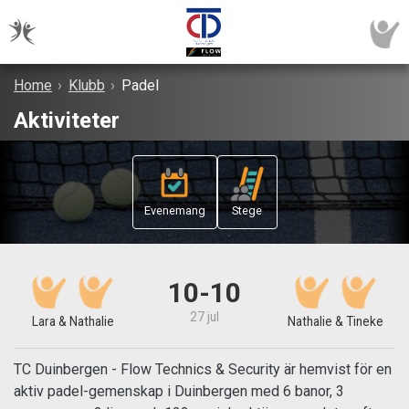
Home
›
Klubb
›
Padel
Aktiviteter
Evenemang
Stege
10-10
27 jul
Lara & Nathalie
Nathalie & Tineke
TC Duinbergen - Flow Technics & Security är hemvist för en
aktiv padel-gemenskap i Duinbergen med 6 banor, 3