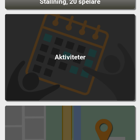
Ställning, 20 spelare
Aktiviteter