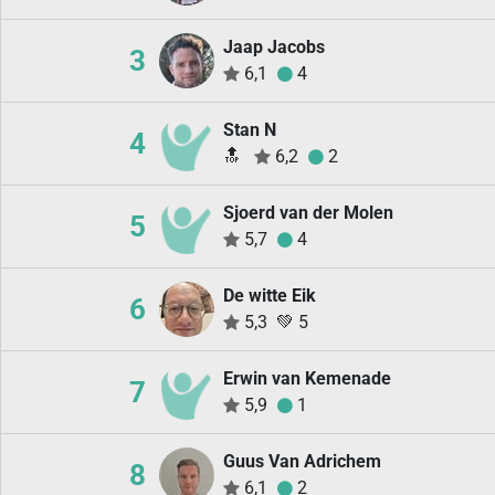
Jaap Jacobs
3
6,1
4
Stan N
4
🔝
6,2
2
Sjoerd van der Molen
5
5,7
4
De witte Eik
6
5,3
💚
5
Erwin van Kemenade
7
5,9
1
Guus Van Adrichem
8
6,1
2