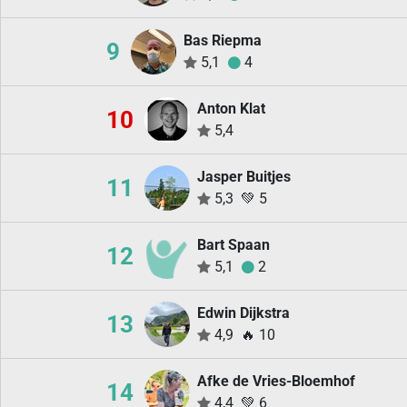
Bas Riepma
9
5,1
4
Anton Klat
10
5,4
Jasper Buitjes
11
5,3
💚
5
Bart Spaan
12
5,1
2
Edwin Dijkstra
13
4,9
🔥
10
Afke de Vries-Bloemhof
14
4,4
💚
6