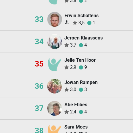
3,8
2
Erwin Scholtens
33
🔝
3,5
1
Jeroen Klaassens
34
3,7
4
Jelle Ten Hoor
35
2,9
9
Jowan Rampen
36
3,0
3
Abe Ebbes
37
2,4
4
Sara Moes
38