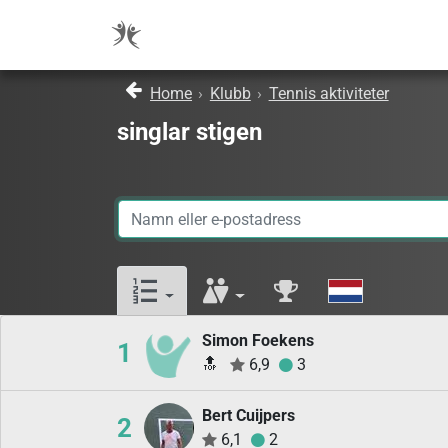
Home
›
Klubb
›
Tennis aktiviteter
singlar stigen
Simon Foekens
1
🔝
6,9
3
Bert Cuijpers
2
6,1
2