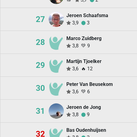
Jeroen Schaafsma
27
3,9
3
Marco Zuidberg
28
3,8
💚
9
Martijn Tjoelker
29
3,6
🔥
12
Peter Van Beusekom
30
3,6
💚
6
Jeroen de Jong
31
3,8
9
Bas Oudenhuijsen
32