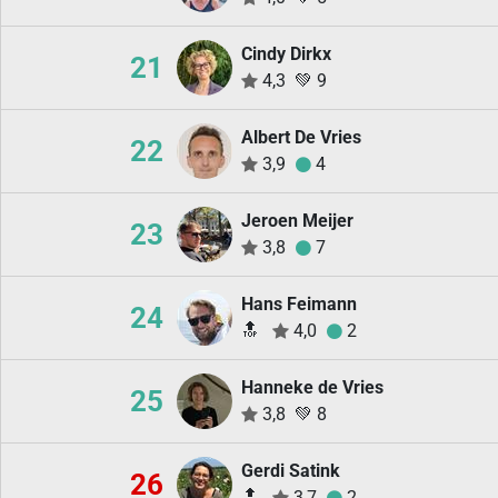
Cindy Dirkx
21
4,3
💚
9
Albert De Vries
22
3,9
4
Jeroen Meijer
23
3,8
7
Hans Feimann
24
🔝
4,0
2
Hanneke de Vries
25
3,8
💚
8
Gerdi Satink
26
🔝
3,7
2