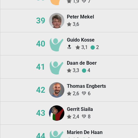
1,9
💚
7
Peter Mekel
39
3,6
Guido Kosse
40
🔝
3,1
2
Daan de Boer
41
3,3
4
Thomas Engberts
42
2,6
💚
6
Gerrit Siaila
43
2,4
💚
8
Marien De Haan
44