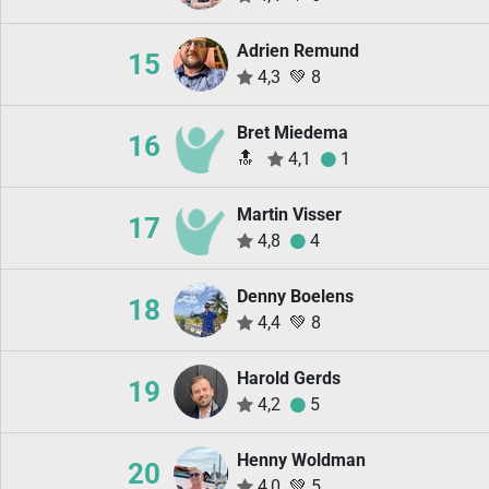
Adrien Remund
15
4,3
💚
8
Bret Miedema
16
🔝
4,1
1
Martin Visser
17
4,8
4
Denny Boelens
18
4,4
💚
8
Harold Gerds
19
4,2
5
Henny Woldman
20
4,0
💚
5