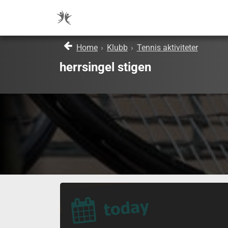
Home
›
Klubb
›
Tennis aktiviteter
herrsingel stigen