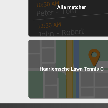
Alla matcher
Haarlemsche Lawn Tennis C