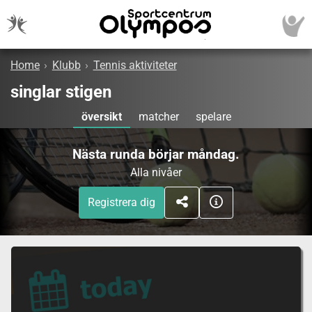
Home
›
Klubb
›
Tennis aktiviteter
singlar stigen
översikt
matcher
spelare
Nästa runda börjar måndag.
Alla nivåer
Registrera dig