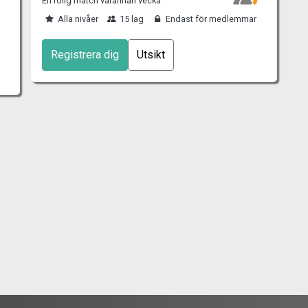
En rolig match varannan vecka
Alla nivåer
15 lag
Endast för medlemmar
Registrera dig
Utsikt