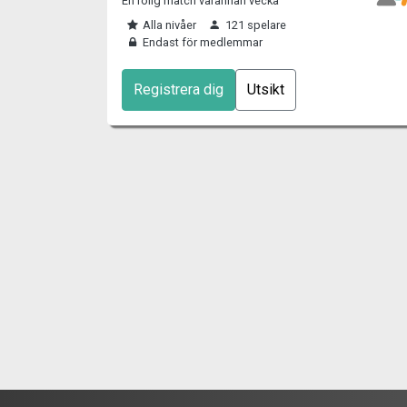
En rolig match varannan vecka
Alla nivåer
121 spelare
Endast för medlemmar
Registrera dig
Utsikt