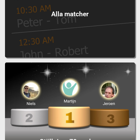
Alla matcher
Martijn
Niels
Jeroen