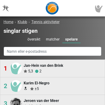
Home
›
Klubb
›
Tennis aktiviteter
singlar stigen
översikt
matcher
spelare
Jan-Hein van den Brink
1
5,3
2
Karim El-Negro
2
🔝
±5
Jeroen van der Meer
3