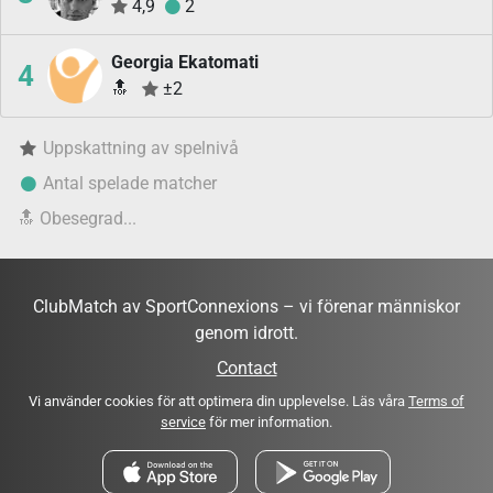
4,9
2
Georgia Ekatomati
4
🔝
±2
Uppskattning av spelnivå
Antal spelade matcher
🔝
Obesegrad...
ClubMatch av SportConnexions – vi förenar människor
genom idrott.
Contact
Vi använder cookies för att optimera din upplevelse. Läs våra
Terms of
service
för mer information.