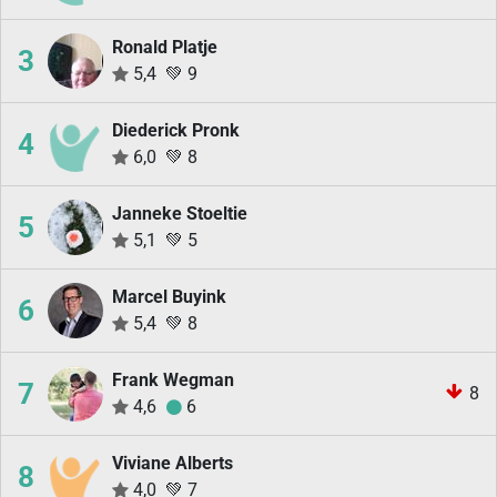
Ronald Platje
3
5,4
💚
9
Diederick Pronk
4
6,0
💚
8
Janneke Stoeltie
5
5,1
💚
5
Marcel Buyink
6
5,4
💚
8
Frank Wegman
7
8
4,6
6
Viviane Alberts
8
4,0
💚
7