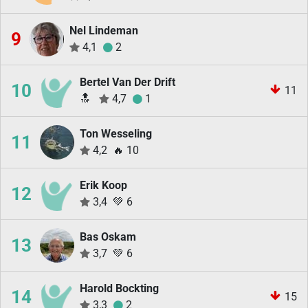
Nel Lindeman
9
4,1
2
Bertel Van Der Drift
10
11
🔝
4,7
1
Ton Wesseling
11
4,2
🔥
10
Erik Koop
12
3,4
💚
6
Bas Oskam
13
3,7
💚
6
Harold Bockting
14
15
3,3
2