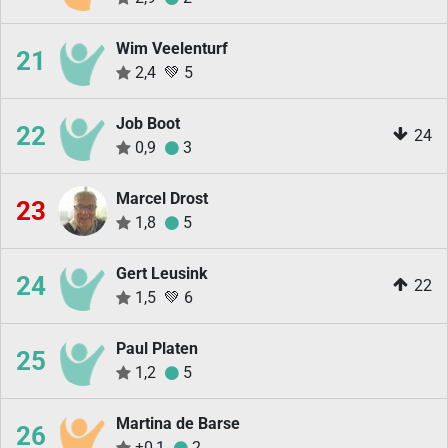
Wim Veelenturf
21
2,4
💚
5
Job Boot
22
24
0,9
3
Marcel Drost
23
1,8
5
Gert Leusink
24
22
1,5
💚
6
Paul Platen
25
1,2
5
Martina de Barse
26
±0,1
2