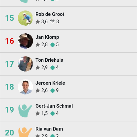
Rob de Groot
15
3,6
💚
8
Jan Klomp
16
2,8
5
Ton Driehuis
17
2,9
4
Jeroen Kriele
18
2,6
9
Gert-Jan Schmal
19
1,5
4
Ria van Dam
20
2,9
2