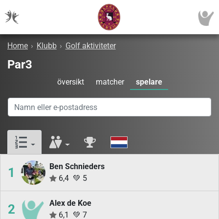
Home
›
Klubb
›
Golf aktiviteter
Par3
översikt
matcher
spelare
Ben Schnieders
1
6,4
💚
5
Alex de Koe
2
6,1
💚
7