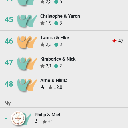
2,3
5
Christophe & Yaron
45
1,9
3
Tamira & Elke
46
47
2,3
3
Kimberley & Nick
47
2,1
2
Arne & Nikita
48
🔝
±2,0
Ny
Philip & Miel
-
🔝
±1