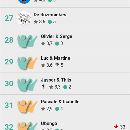
De Rozemiekes
27
3,6
5
Olivier & Serge
28
3,7
3
Luc & Martine
29
3,6
💚
5
Jasper & Thijs
30
🔝
3,3
2
Pascale & Isabelle
31
2,9
4
Ubongo
32
33