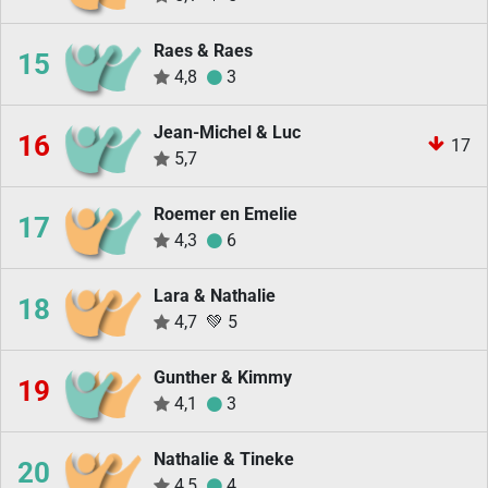
Raes & Raes
15
4,8
3
Jean-Michel & Luc
16
17
5,7
Roemer en Emelie
17
4,3
6
Lara & Nathalie
18
4,7
💚
5
Gunther & Kimmy
19
4,1
3
Nathalie & Tineke
20
4,5
4