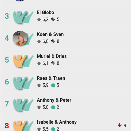
El Globo
3
6,2
💚
5
Koen & Sven
4
6,0
💚
8
Muriel & Dries
5
6,1
💚
8
Raes & Traen
6
5,9
5
Anthony & Peter
7
5,0
2
Isabelle & Anthony
8
9
5,5
2