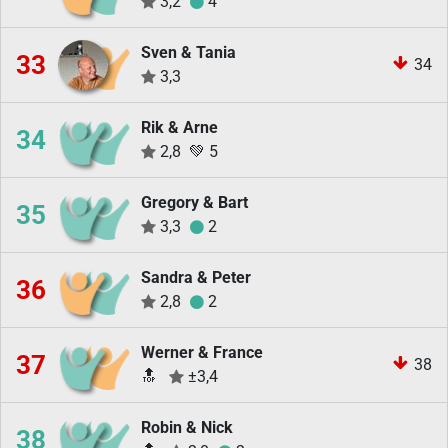
3,2
4
Sven & Tania
33
34
3,3
Rik & Arne
34
2,8
💚
5
Gregory & Bart
35
3,3
2
Sandra & Peter
36
2,8
2
Werner & France
37
38
🔝
±3,4
Robin & Nick
38