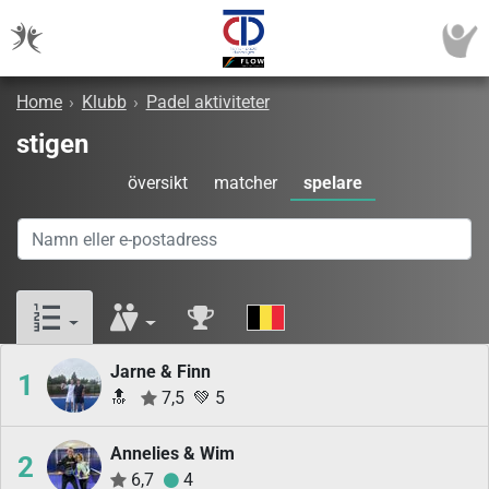
Home
›
Klubb
›
Padel aktiviteter
stigen
översikt
matcher
spelare
Jarne & Finn
1
🔝
7,5
💚
5
Annelies & Wim
2
6,7
4