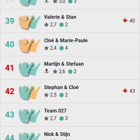
🔝
3,0
3
Valerie & Stan
39
40
2,7
2
Cloé & Marie-Paule
40
2,4
4
Martijn & Stefaan
41
🔝
2,6
2
Stephan & Cloé
42
43
2,5
2
Team 027
43
2,7
3
Nick & Stijn
44