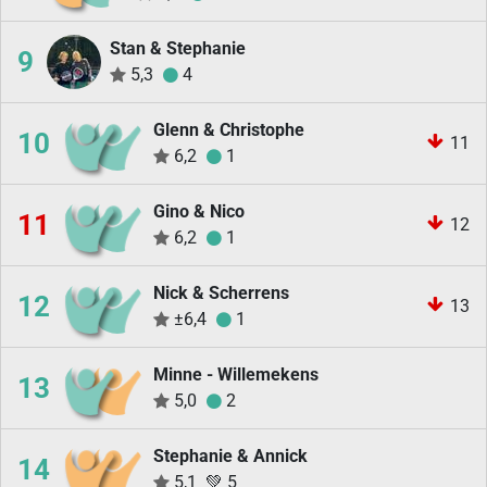
Stan & Stephanie
9
5,3
4
Glenn & Christophe
10
11
6,2
1
Gino & Nico
11
12
6,2
1
Nick & Scherrens
12
13
±6,4
1
Minne - Willemekens
13
5,0
2
Stephanie & Annick
14
5,1
💚
5