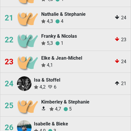
Nathalie & Stephanie
21
24
4,3
4
Franky & Nicolas
22
23
5,3
1
Elke & Jean-Michel
23
24
4,1
Isa & Stoffel
24
21
4,2
💚
6
Kimberley & Stephanie
25
🔝
4,7
5
Isabelle & Bieke
26
4,0
3